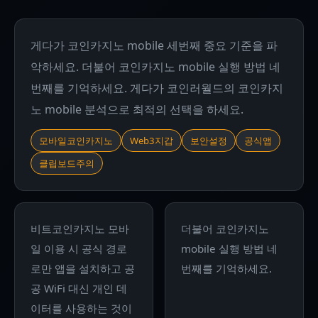
게다가 코인카지노 mobile 세번째 중요 기준을 파
악하세요. 더불어 코인카지노 mobile 실행 방법 네
번째를 기억하세요. 게다가 코인러월드의 코인카지
노 mobile 분석으로 최적의 선택을 하세요.
모바일코인카지노
Web3지갑
보안설정
공식앱
클립보드주의
비트코인카지노 모바
더불어 코인카지노
일 이용 시 공식 경로
mobile 실행 방법 네
로만 앱을 설치하고 공
번째를 기억하세요.
공 WiFi 대신 개인 데
이터를 사용하는 것이