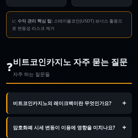
📈
수익 관리 핵심 팁:
스테이블코인(USDT) 보너스 활용으
로 변동성 리스크 제거
비트코인카지노 자주 묻는 질문
❓
자주 하는 질문들
비트코인카지노의 레이크백이란 무엇인가요?
이용자가 지불한 수수료의 일부를 돌려받는 제도입
니다. 레이크백 비율이 높을수록 장기 이용자에게 유
암호화폐 시세 변동이 이용에 영향을 미치나요?
리하므로 사이트 선택 시 반드시 확인하세요.