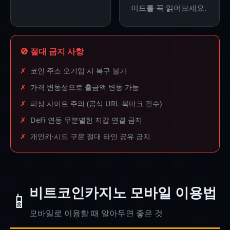
이드를 꼭 읽어보세요.
🚫 절대 금지 사항
✗
코인 주소 오기입 시 복구 불가
✗
가격 변동성으로 출금액 변동 가능
✗
피싱 사이트 주의 (공식 URL 북마크 필수)
✗
DeFi 연동 무분별한 지갑 연결 금지
✗
개인키·시드 구문 절대 타인 공유 금지
비트코인카지노 모바일 이용법
📱
모바일로 이용할 때 알아두면 좋은 것