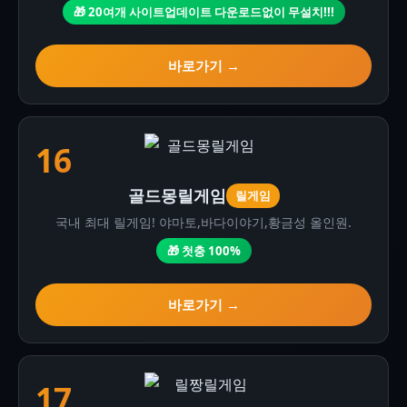
🎁 20여개 사이트업데이트 다운로드없이 무설치!!!
바로가기 →
16
골드몽릴게임
릴게임
국내 최대 릴게임! 야마토,바다이야기,황금성 올인원.
🎁 첫충 100%
바로가기 →
17