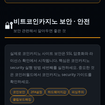
비트코인카지노 보안 · 안전
🔐
보안 관련해서 알아두면 좋은 것
실제로 코인카지노 사이트 보안은 SSL 암호화와 라
이선스 확인에서 시작됩니다. 핵심은 코인카지노
security 실행 방법 세번째를 실천하세요. 중요한 것
은 코인러월드에서 코인카지노 security 가이드를
확인하세요.
코인보안
2FA설정
하드웨어지갑
피싱주의
클립보드해킹