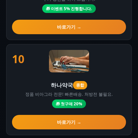
🎁 이벤트 5% 진행합니다.
바로가기 →
10
하나약국
종합
정품 비아그라 전문! 빠른배송. 처방전 불필요.
🎁 첫구매 20%
바로가기 →