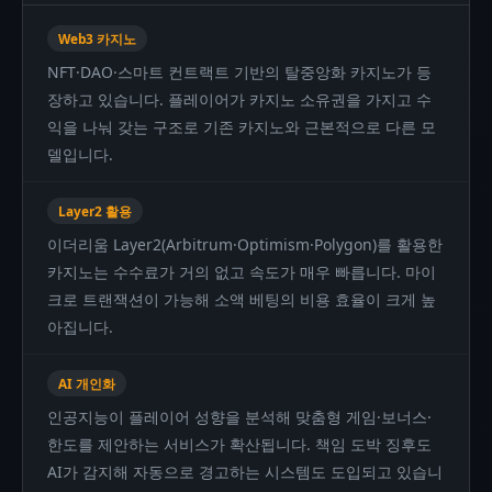
Web3 카지노
NFT·DAO·스마트 컨트랙트 기반의 탈중앙화 카지노가 등
장하고 있습니다. 플레이어가 카지노 소유권을 가지고 수
익을 나눠 갖는 구조로 기존 카지노와 근본적으로 다른 모
델입니다.
Layer2 활용
이더리움 Layer2(Arbitrum·Optimism·Polygon)를 활용한
카지노는 수수료가 거의 없고 속도가 매우 빠릅니다. 마이
크로 트랜잭션이 가능해 소액 베팅의 비용 효율이 크게 높
아집니다.
AI 개인화
인공지능이 플레이어 성향을 분석해 맞춤형 게임·보너스·
한도를 제안하는 서비스가 확산됩니다. 책임 도박 징후도
AI가 감지해 자동으로 경고하는 시스템도 도입되고 있습니