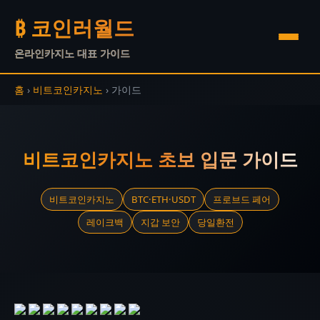
₿ 코인러월드
온라인카지노 대표 가이드
홈
›
비트코인카지노
› 가이드
비트코인카지노 초보 입문 가이드
비트코인카지노
BTC·ETH·USDT
프로브드 페어
레이크백
지갑 보안
당일환전