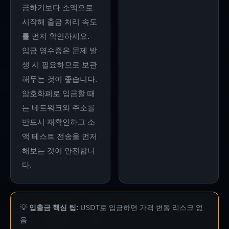
금하기보다 소액으로
시작해 출금 처리 속도
를 먼저 확인하세요.
입금 영수증은 문제 발
생 시 필요하므로 보관
해두는 것이 좋습니다.
암호화폐로 입금할 때
는 네트워크와 주소를
반드시 재확인하고 소
액 테스트 전송을 먼저
해보는 것이 안전합니
다.
💡
입출금 핵심 팁:
USDT로 입금하면 가격 변동 리스크 없
음