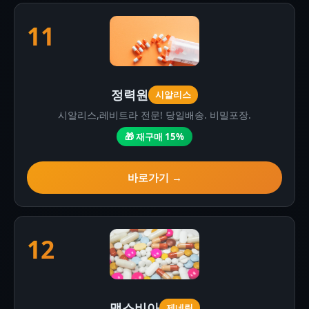
11
정력원
시알리스
시알리스,레비트라 전문! 당일배송. 비밀포장.
🎁 재구매 15%
바로가기 →
12
맥스비아
제네릭