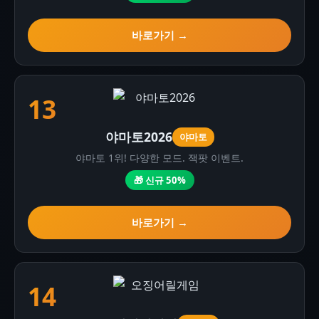
바로가기 →
13
야마토2026
야마토
야마토 1위! 다양한 모드. 잭팟 이벤트.
🎁 신규 50%
바로가기 →
14