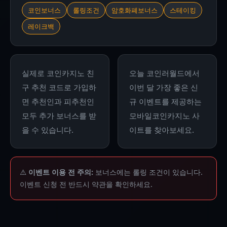
코인보너스
롤링조건
암호화폐보너스
스테이킹
레이크백
실제로 코인카지노 친
오늘 코인러월드에서
구 추천 코드로 가입하
이번 달 가장 좋은 신
면 추천인과 피추천인
규 이벤트를 제공하는
모두 추가 보너스를 받
모바일코인카지노 사
을 수 있습니다.
이트를 찾아보세요.
⚠️
이벤트 이용 전 주의:
보너스에는 롤링 조건이 있습니다.
이벤트 신청 전 반드시 약관을 확인하세요.