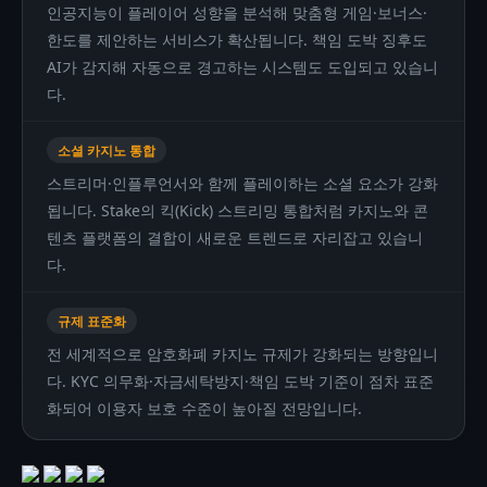
인공지능이 플레이어 성향을 분석해 맞춤형 게임·보너스·
한도를 제안하는 서비스가 확산됩니다. 책임 도박 징후도
AI가 감지해 자동으로 경고하는 시스템도 도입되고 있습니
다.
소셜 카지노 통합
스트리머·인플루언서와 함께 플레이하는 소셜 요소가 강화
됩니다. Stake의 킥(Kick) 스트리밍 통합처럼 카지노와 콘
텐츠 플랫폼의 결합이 새로운 트렌드로 자리잡고 있습니
다.
규제 표준화
전 세계적으로 암호화폐 카지노 규제가 강화되는 방향입니
다. KYC 의무화·자금세탁방지·책임 도박 기준이 점차 표준
화되어 이용자 보호 수준이 높아질 전망입니다.