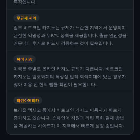
특징입니다.
무규제 지역
일부 비트코인 카지노는 규제가 느슨한 지역에서 운영되며
완전한 익명성과 무KYC 정책을 제공합니다. 출금 안전성을
커뮤니티 후기로 반드시 검증하는 것이 필수입니다.
북미 시장
미국은 주별로 온라인 카지노 규제가 다릅니다. 비트코인
카지노는 암호화폐의 특성상 법적 회색지대에 있는 경우가
많아 이용 전 현지 법률 확인이 필요합니다.
라틴아메리카
브라질·멕시코 등에서 비트코인 카지노 이용자가 빠르게
증가하고 있습니다. 스페인어 지원과 라틴 특화 결제 방법
을 제공하는 사이트가 이 지역에서 빠르게 성장 중입니다.