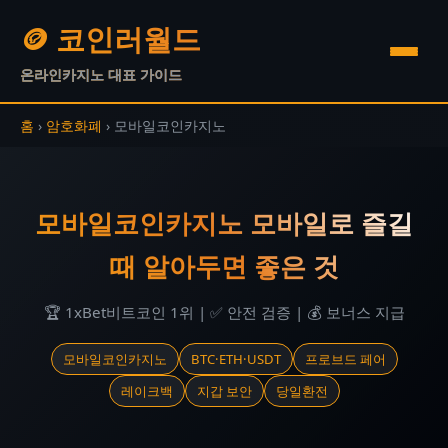
🪙 코인러월드
온라인카지노 대표 가이드
홈
›
암호화폐
› 모바일코인카지노
모바일코인카지노 모바일로 즐길
때 알아두면 좋은 것
🏆 1xBet비트코인 1위 | ✅ 안전 검증 | 💰 보너스 지급
모바일코인카지노
BTC·ETH·USDT
프로브드 페어
레이크백
지갑 보안
당일환전