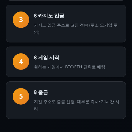
₿ 카지노 입금
3
카지노 입금 주소로 코인 전송 (주소 오기입 주
의)
₿ 게임 시작
4
원하는 게임에서 BTC/ETH 단위로 베팅
₿ 출금
5
지갑 주소로 출금 신청, 대부분 즉시~24시간 처
리