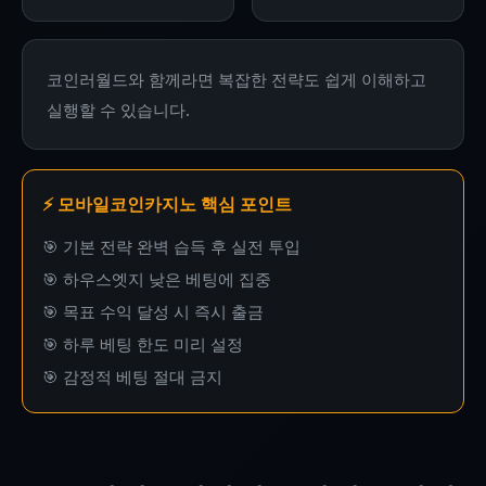
코인러월드와 함께라면 복잡한 전략도 쉽게 이해하고
실행할 수 있습니다.
⚡ 모바일코인카지노 핵심 포인트
🎯 기본 전략 완벽 습득 후 실전 투입
🎯 하우스엣지 낮은 베팅에 집중
🎯 목표 수익 달성 시 즉시 출금
🎯 하루 베팅 한도 미리 설정
🎯 감정적 베팅 절대 금지