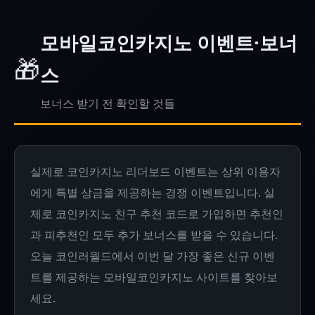
모바일코인카지노 이벤트·보너
🎁
스
보너스 받기 전 확인할 것들
실제로 코인카지노 리더보드 이벤트는 상위 이용자
에게 특별 상금을 제공하는 경쟁 이벤트입니다. 실
제로 코인카지노 친구 추천 코드로 가입하면 추천인
과 피추천인 모두 추가 보너스를 받을 수 있습니다.
오늘 코인러월드에서 이번 달 가장 좋은 신규 이벤
트를 제공하는 모바일코인카지노 사이트를 찾아보
세요.