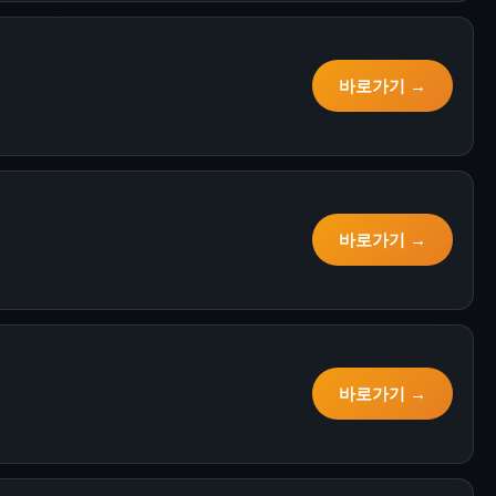
바로가기 →
바로가기 →
바로가기 →