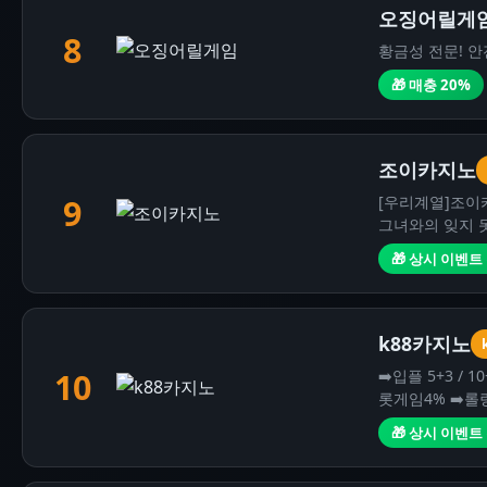
오징어릴게
8
황금성 전문! 안
🎁 매충 20%
조이카지노
9
[우리계열]조이카지노
그녀와의 잊지 
🎁 상시 이벤트
k88카지노
10
➡️입플 5+3 / 
롯게임4% ➡️롤링
🎁 상시 이벤트