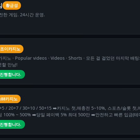
임
황금성
전한 게임. 24시간 운영.
조이카지노
 · Popular videos · Videos · Shorts · 모든 걸 걸었던 마지
못할 만남!
 진행합니다.
k88카지노
10+5 / 20+7 / 30+10 / 50+15 ➡️카지노 첫,매충전 5~10%, 스포츠/
 100% ~ 500% ➡️당일 페이백 5% 최대 500만 ➡️안전하고 빠른 입금(
 진행합니다.