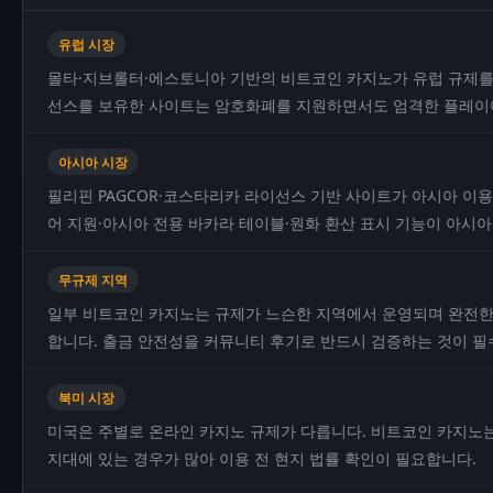
유럽 시장
몰타·지브롤터·에스토니아 기반의 비트코인 카지노가 유럽 규제를 준
선스를 보유한 사이트는 암호화폐를 지원하면서도 엄격한 플레이
아시아 시장
필리핀 PAGCOR·코스타리카 라이선스 기반 사이트가 아시아 이
어 지원·아시아 전용 바카라 테이블·원화 환산 표시 기능이 아시아
무규제 지역
일부 비트코인 카지노는 규제가 느슨한 지역에서 운영되며 완전한 
합니다. 출금 안전성을 커뮤니티 후기로 반드시 검증하는 것이 필
북미 시장
미국은 주별로 온라인 카지노 규제가 다릅니다. 비트코인 카지노
지대에 있는 경우가 많아 이용 전 현지 법률 확인이 필요합니다.