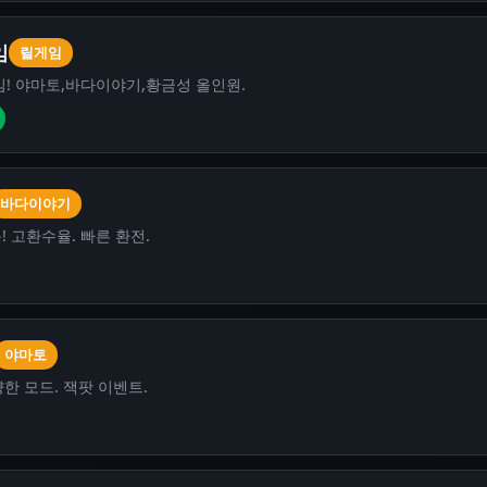
임
릴게임
임! 야마토,바다이야기,황금성 올인원.
바다이야기
 고환수율. 빠른 환전.
야마토
양한 모드. 잭팟 이벤트.