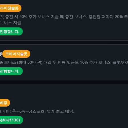
라이징슬롯
 첫 충전 시 50% 추가 보너스 지급 매 충전 보너스: 충전할 때마다 20%
가 보너스 지급
 진행합니다.
롯
크레이지슬롯
5% 보너스 (최대 50만 원) 매일 두 번째 입금도 10% 추가 보너스! 슬롯
 진행합니다.
베팅
베팅! 축구,농구,e스포츠. 업계 최고 배당.
(최대€130)