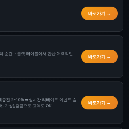
바로가기 →
막 배팅의 순간! · 룰렛 테이블에서 만난 매력적인
바로가기 →
슬롯 첫,매충전 5~10% ➡️실시간 리베이트 이벤트 슬
바로가기 →
테더, 가상),출금으로 고액도 OK