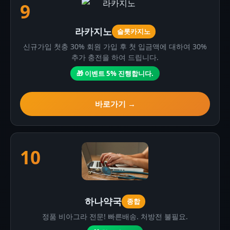
9
라카지노
슬롯카지노
신규가입 첫충 30% 회원 가입 후 첫 입금액에 대하여 30%
추가 충전을 하여 드립니다.
🎁 이벤트 5% 진행합니다.
바로가기 →
10
하나약국
종합
정품 비아그라 전문! 빠른배송. 처방전 불필요.