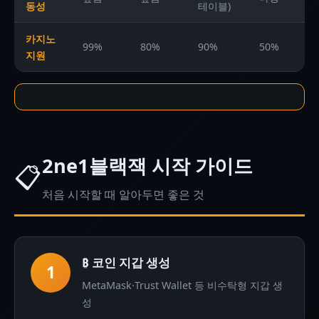
동성
테이블)
카지노
99%
80%
90%
50%
지원
2ne1블랙잭 시작 가이드
📋
처음 시작할 때 알아두면 좋은 것
₿ 코인 지갑 생성
1
MetaMask·Trust Wallet 등 비수탁형 지갑 생
성