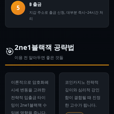
₿ 출금
5
지갑 주소로 출금 신청, 대부분 즉시~24시간 처
리
2ne1블랙잭 공략법
🎯
이용 전 알아두면 좋은 것들
이론적으로 암호화폐
코인카지노 전략적
시세 변동을 고려한
깊이와 심리적 강인
전략적 입출금 타이
함이 결합될 때 진정
밍이 2ne1블랙잭 수
한 고수가 됩니다.
익에 영향을 줍니다.