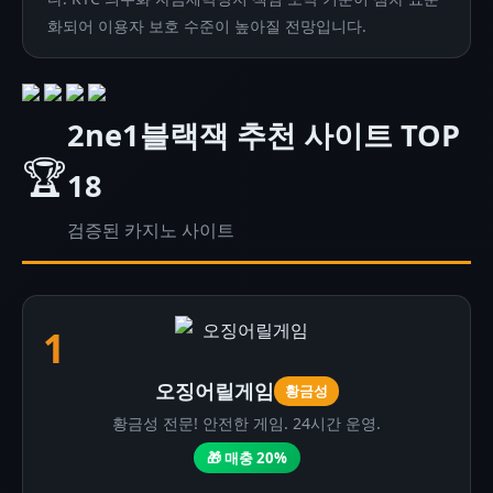
화되어 이용자 보호 수준이 높아질 전망입니다.
2ne1블랙잭 추천 사이트 TOP
🏆
18
검증된 카지노 사이트
1
오징어릴게임
황금성
황금성 전문! 안전한 게임. 24시간 운영.
🎁 매충 20%