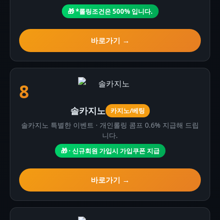
🎁 *롤링조건은 500% 입니다.
바로가기 →
8
솔카지노
카지노/베팅
솔카지노 특별한 이벤트 · 개인롤링 콤프 0.6% 지급해 드립
니다.
🎁 · 신규회원 가입시 가입쿠폰 지급
바로가기 →