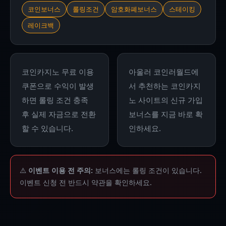
코인보너스
롤링조건
암호화폐보너스
스테이킹
레이크백
코인카지노 무료 이용
아울러 코인러월드에
쿠폰으로 수익이 발생
서 추천하는 코인카지
하면 롤링 조건 충족
노 사이트의 신규 가입
후 실제 자금으로 전환
보너스를 지금 바로 확
할 수 있습니다.
인하세요.
⚠️
이벤트 이용 전 주의:
보너스에는 롤링 조건이 있습니다.
이벤트 신청 전 반드시 약관을 확인하세요.