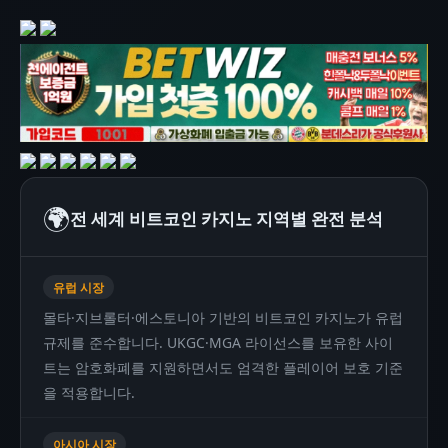
🌍
전 세계 비트코인 카지노 지역별 완전 분석
유럽 시장
몰타·지브롤터·에스토니아 기반의 비트코인 카지노가 유럽
규제를 준수합니다. UKGC·MGA 라이선스를 보유한 사이
트는 암호화폐를 지원하면서도 엄격한 플레이어 보호 기준
을 적용합니다.
아시아 시장