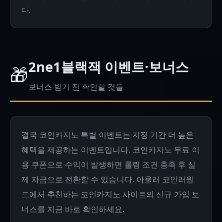
다.
2ne1블랙잭 이벤트·보너스
🎁
보너스 받기 전 확인할 것들
결국 코인카지노 특별 이벤트는 지정 기간 더 높은
혜택을 제공하는 이벤트입니다. 코인카지노 무료 이
용 쿠폰으로 수익이 발생하면 롤링 조건 충족 후 실
제 자금으로 전환할 수 있습니다. 아울러 코인러월
드에서 추천하는 코인카지노 사이트의 신규 가입 보
너스를 지금 바로 확인하세요.