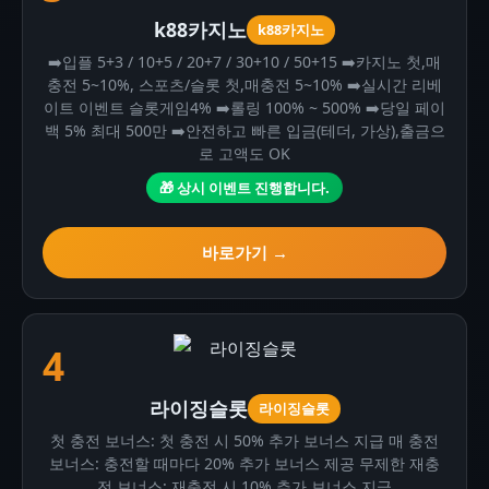
k88카지노
k88카지노
➡️입플 5+3 / 10+5 / 20+7 / 30+10 / 50+15 ➡️카지노 첫,매
충전 5~10%, 스포츠/슬롯 첫,매충전 5~10% ➡️실시간 리베
이트 이벤트 슬롯게임4% ➡️롤링 100% ~ 500% ➡️당일 페이
백 5% 최대 500만 ➡️안전하고 빠른 입금(테더, 가상),출금으
로 고액도 OK
🎁 상시 이벤트 진행합니다.
바로가기 →
4
라이징슬롯
라이징슬롯
첫 충전 보너스: 첫 충전 시 50% 추가 보너스 지급 매 충전
보너스: 충전할 때마다 20% 추가 보너스 제공 무제한 재충
전 보너스: 재충전 시 10% 추가 보너스 지급