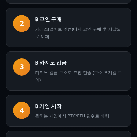
₿ 코인 구매
2
거래소(업비트·빗썸)에서 코인 구매 후 지갑으
로 이체
₿ 카지노 입금
3
카지노 입금 주소로 코인 전송 (주소 오기입 주
의)
₿ 게임 시작
4
원하는 게임에서 BTC/ETH 단위로 베팅