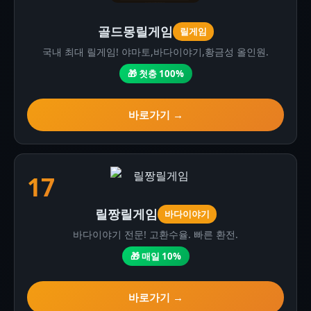
골드몽릴게임
릴게임
국내 최대 릴게임! 야마토,바다이야기,황금성 올인원.
🎁 첫충 100%
바로가기 →
17
릴짱릴게임
바다이야기
바다이야기 전문! 고환수율. 빠른 환전.
🎁 매일 10%
바로가기 →