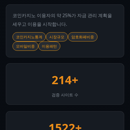
코인카지노 이용자의 약 25%가 자금 관리 계획을
세우고 이용을 시작합니다.
코인카지노통계
시장규모
암호화폐비중
모바일비중
이용패턴
214+
검증 사이트 수
1522+