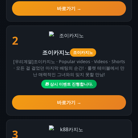
바로가기 →
2
조이카지노
조이카지노
[우리계열]조이카지노 · Popular videos · Videos · Shorts
· 모든 걸 걸었던 마지막 배팅의 순간! · 룰렛 테이블에서 만
난 매력적인 그녀와의 잊지 못할 만남!
🎁 상시 이벤트 진행합니다.
바로가기 →
3