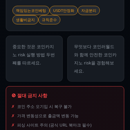
책임있는코인베팅
USDT안정화
자금분리
생활비금지
규칙준수
중요한 것은 코인카지
무엇보다 코인러월드
노 risk 실행 방법 두번
와 함께 안전한 코인카
째를 따르세요.
지노 risk을 경험해보
세요.
🚫 절대 금지 사항
✗
코인 주소 오기입 시 복구 불가
✗
가격 변동성으로 출금액 변동 가능
✗
피싱 사이트 주의 (공식 URL 북마크 필수)