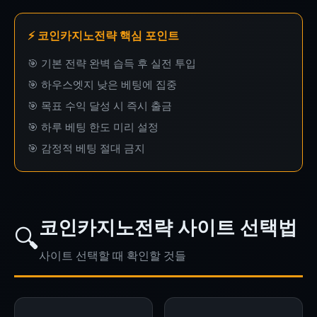
⚡ 코인카지노전략 핵심 포인트
🎯 기본 전략 완벽 습득 후 실전 투입
🎯 하우스엣지 낮은 베팅에 집중
🎯 목표 수익 달성 시 즉시 출금
🎯 하루 베팅 한도 미리 설정
🎯 감정적 베팅 절대 금지
코인카지노전략 사이트 선택법
🔍
사이트 선택할 때 확인할 것들