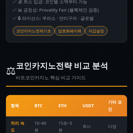
✅ 💰 최소 입금: 코인별 소액부터 가능
✅ 📊 공정성: Provably Fair (블록체인 검증)
✅ 🔒 라이선스: 쿠라소 · 안티구아 · 글로벌
코인카지노전략기초
암호화폐이해
지갑설정
코인카지노전략 비교 분석
⚖️
비트코인카지노 핵심 비교 가이드
기타 코
항목
BTC
ETH
USDT
인
처리 속
10~60
15초~5
즉시
다양
도
분
분