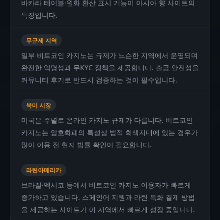
바카라 테이블·원화 환산 표시 기능이 아시아 향 사이트의
특징입니다.
무규제 지역
일부 비트코인 카지노는 규제가 느슨한 지역에서 운영되며
완전한 익명성과 무KYC 정책을 제공합니다. 출금 안전성을
커뮤니티 후기로 반드시 검증하는 것이 필수입니다.
북미 시장
미국은 주별로 온라인 카지노 규제가 다릅니다. 비트코인
카지노는 암호화폐의 특성상 법적 회색지대에 있는 경우가
많아 이용 전 현지 법률 확인이 필요합니다.
라틴아메리카
브라질·멕시코 등에서 비트코인 카지노 이용자가 빠르게
증가하고 있습니다. 스페인어 지원과 라틴 특화 결제 방법
을 제공하는 사이트가 이 지역에서 빠르게 성장 중입니다.