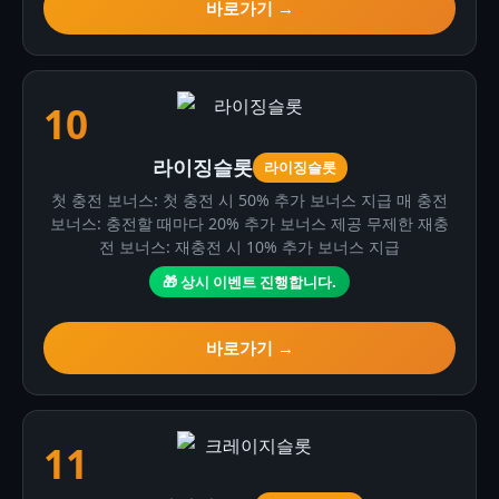
바로가기 →
10
라이징슬롯
라이징슬롯
첫 충전 보너스: 첫 충전 시 50% 추가 보너스 지급 매 충전
보너스: 충전할 때마다 20% 추가 보너스 제공 무제한 재충
전 보너스: 재충전 시 10% 추가 보너스 지급
🎁 상시 이벤트 진행합니다.
바로가기 →
11