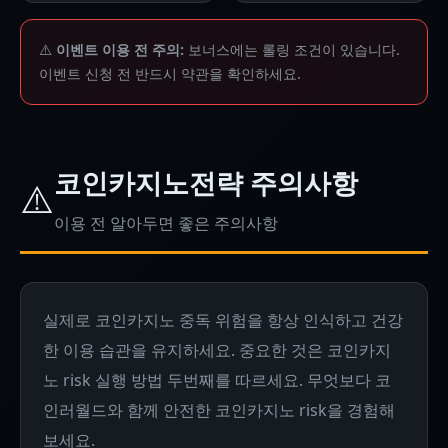
⚠️
이벤트 이용 전 주의:
보너스에는 롤링 조건이 있습니다.
이벤트 신청 전 반드시 약관을 확인하세요.
코인카지노전략 주의사항
⚠️
이용 전 알아두면 좋은 주의사항
실제로 코인카지노 중독 위험을 항상 인식하고 건강
한 이용 습관을 유지하세요. 중요한 것은 코인카지
노 risk 실행 방법 두번째를 따르세요. 무엇보다 코
인러월드와 함께 안전한 코인카지노 risk을 경험해
보세요.